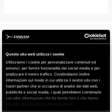
ART: 30150R
TAGLIE
9-10
Questo sito web utilizza i cookie
Utilizziamo i cookie per personalizzare contenuti ed
annunci, per fornire funzionalità dei social media e per
analizzare il nostro traffico. Condividiamo inoltre
informazioni sul modo in cui utilizza il nostro sito con i
nostri partner che si occupano di analisi dei dati web,
Scarica la Scheda Tecnica
pubblicità e social media, i quali potrebbero combinarle
con altre informazioni che ha fornito loro o che hanno
Scarica la Dichiarazione di Conformità
raccolto dal suo utilizzo dei loro servizi.