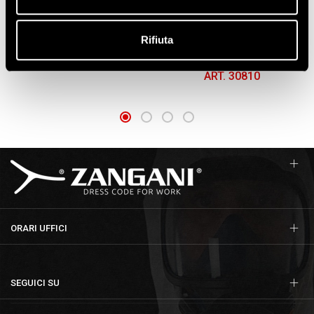
GUANTI NAPPA DORSO SKY
GUANTI POLIESTERE
Rifiuta
BORDATI RINFORZATI
SPALMATI IN POLIURETANO
BIANCO
ART. 30250R
ART. 30810
ORARI UFFICI
SEGUICI SU