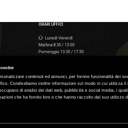
ORARI UFFICI
Lunedì-Venerdì
Mattina 8.30 / 13.00
Pomeriggio 13.30 / 17.30
Sabato
 cookie
I nostri uffici sono chiusi il sabato e la domenica
rsonalizzare contenuti ed annunci, per fornire funzionalità dei so
ffico. Condividiamo inoltre informazioni sul modo in cui utilizza il 
 occupano di analisi dei dati web, pubblicità e social media, i qual
azioni che ha fornito loro o che hanno raccolto dal suo utilizzo d
P.IVA 02527290247
Privacy &
Website by
ecsoluzioni
/
fastinfor
TUNISTICA ZANGANI SRL, ogni tentativo di
 VIETATO e sarà perseguibile legalmente