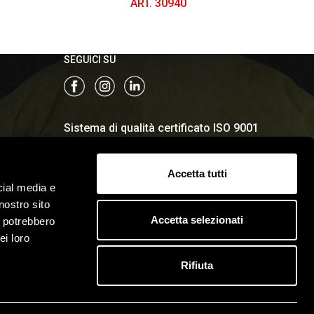
ART. 30940
SEGUICI SU
Sistema di qualità certificato ISO 9001
Accetta tutti
cial media e
nostro sito
Accetta selezionati
i potrebbero
ei loro
Rifiuta
 Cookies
© 2022 Antifortunistica Zangani SRL
matica
Capitale sociale: €200.000,00 I.V. / REA 237770