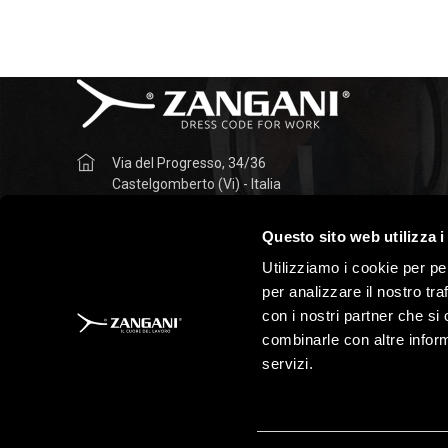
Via del Progresso, 34/36
Castelgomberto (Vi) - Italia
+39 0445 490042
Questo sito web utilizza i
info@zanganisrl.it
Utilizziamo i cookie per pe
per analizzare il nostro tra
PEC: zanganisrl@pec.it
con i nostri partner che si
combinarle con altre inform
servizi.
Tutti i contenuti presenti in questo sito sono di proprietà di ANTIFOR
riproduzione o diffusione di questi contenuti senza autorizzazione è