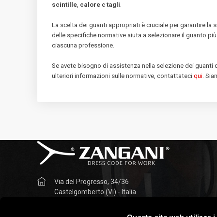
scintille
,
calore
e
tagli
.
La scelta dei guanti appropriati è cruciale per garantire la
delle specifiche normative aiuta a selezionare il guanto pi
ciascuna professione.
Se avete bisogno di assistenza nella selezione dei guanti d
ulteriori informazioni sulle normative, contattateci
qui
. Sia
Via del Progresso, 34/36
Castelgomberto (Vi) - Italia
+39 0445 490042