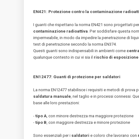
EN421: Protezione contro la contaminazione radioatt
I guanti che rispettano la norma EN421 sono progettati per
contaminazione radioattiva
. Per soddisfare questa nor
impermeabile, in modo da impedire la penetrazione di liquidi 
test di penetrazione secondo la norma EN374.
Questi guanti sono indispensabili in ambienti come
centra
qualunque contesto in cui vi sia il
rischio di esposizione 
EN12477: Guanti di protezione per saldatori
La norma EN12477 stabilisce i requisiti e metodi di prova pe
saldatura manuale
, nel taglio e in processi connessi. Que
base alle loro prestazioni:
-
tipo A
, con minore destrezza ma maggiore protezione
-
tipo B
, con maggiore destrezza e minore protezione
Sono essenziali per i
saldatori
e coloro che lavorano con