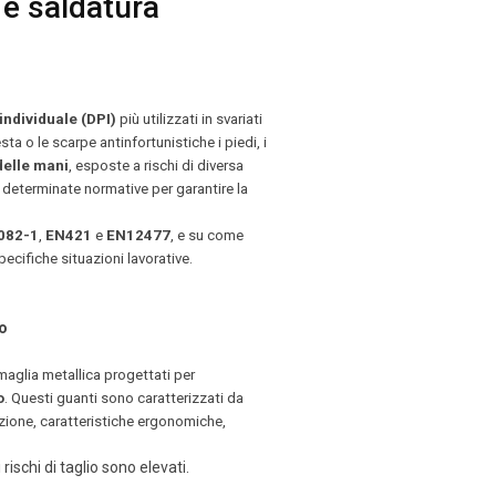
 e saldatura
 individuale
(DPI)
più utilizzati in svariati
ta o le scarpe antinfortunistiche i piedi, i
delle mani
, esposte a rischi di diversa
 determinate normative per garantire la
082-1
,
EN421
e
EN12477
, e su come
ecifiche situazioni lavorative.
no
maglia metallica progettati per
o
. Questi guanti sono caratterizzati da
azione, caratteristiche ergonomiche,
 rischi di taglio sono elevati.