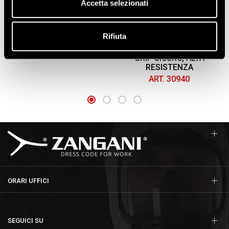
Accetta selezionati
AERATO CON POLSINO
ANTITAGLIO "CUT C",
DOPPIA SPALMATURA 3/4
ART. 34100
IN NITRILE MICROPOROSO,
PROTEZIONE DA LIQUIDI,
Rifiuta
OLI E SOLVENTI, LAVABILE,
FINITURA ELASTICIZZATA,
GRIP SICURO, ALTA
RESISTENZA
ART. 30940
ORARI UFFICI
SEGUICI SU