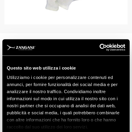
ART: 30540
TAGLIE
UOMO-DONNA
CAT. 1
Questo sito web utilizza i cookie
Utilizziamo i cookie per personalizzare contenuti ed
dichiarazione di conformità UE CAT.1
annunci, per fornire funzionalità dei social media e per
analizzare il nostro traffico. Condividiamo inoltre
informazioni sul modo in cui utilizza il nostro sito con i
nostri partner che si occupano di analisi dei dati web,
pubblicità e social media, i quali potrebbero combinarle
con altre informazioni che ha fornito loro o che hanno
raccolto dal suo utilizzo dei loro servizi.