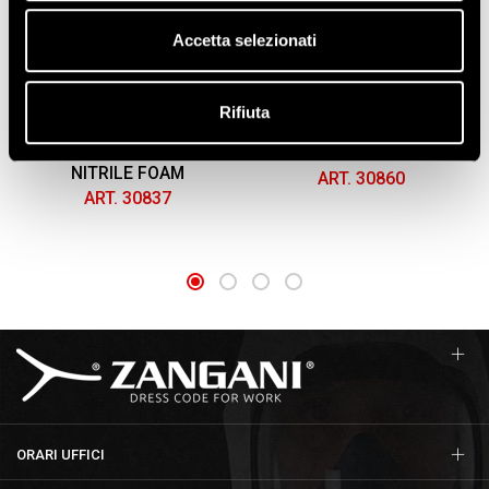
Accetta selezionati
Rifiuta
GUANTI IN
GUANTI IN FIBRA
NYLON/SPANDEX
ANTITAGLIO "CUT C",
SPALMATI AL POLSO IN
SPALMATI IN POLIURETANO
NITRILE FOAM
ART. 30860
ART. 30837
ORARI UFFICI