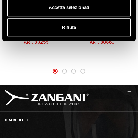
Accetta selezionati
GUANTI NAPPA DORSO SKY
GUANTI IN FIBRA
Rifiuta
RINFORZATI MANICHETTA 7
ANTITAGLIO "CUT C",
CM
SPALMATI IN POLIURETANO
ART. 30255
ART. 30860
ORARI UFFICI