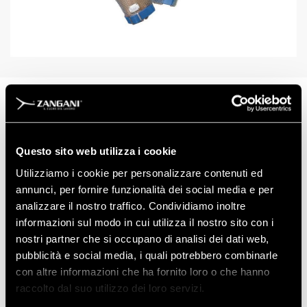
ART: 14921
Questo sito web utilizza i cookie
Nessuna descrizione disponibile
Utilizziamo i cookie per personalizzare contenuti ed
annunci, per fornire funzionalità dei social media e per
analizzare il nostro traffico. Condividiamo inoltre
informazioni sul modo in cui utilizza il nostro sito con i
nostri partner che si occupano di analisi dei dati web,
pubblicità e social media, i quali potrebbero combinarle
Scarica la Scheda Tecnica
con altre informazioni che ha fornito loro o che hanno
raccolto dal suo utilizzo dei loro servizi.