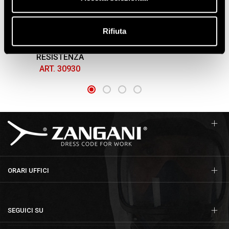
GUANTI IN FIBRA
GUANTI POLIESTERE
ANTITAGLIO "CUT F",
SPALMATI IN POLIURETANO
SPALMATI IN NITRILE
NERO
Rifiuta
MICROPOROSO
ART. 30815
TRASPIRANTE AD ALTA
RESISTENZA
ART. 30930
ORARI UFFICI
SEGUICI SU