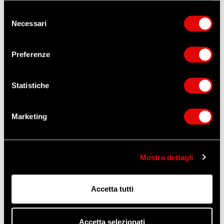
Selezione
Necessari
del
ORDINA QUESTO ARTICOLO
consenso
Preferenze
ZANGANI
Altri prodotti che potrebbero
interessarti
Statistiche
Marketing
Mostra dettagli
Accetta tutti
Accetta selezionati