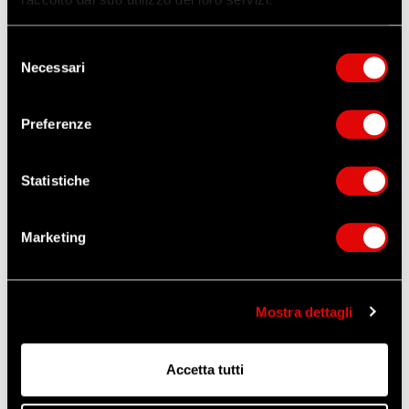
Selezione
ORDINA QUESTO ARTICOLO
Necessari
del
consenso
ZANGANI
Altri prodotti che potrebbero
Preferenze
interessarti
Statistiche
Marketing
Mostra dettagli
Accetta tutti