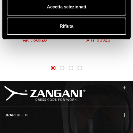
GUANTI IN NYLON
GUANTI IN NYLON
Accetta selezionati
LEGGERO, SPALMATI IN
LEGGERO, SPALMATI IN
NITRILE MICROPOROSO
NITRILE MICROPOROSO
TRASPIRANTE AD ALTA
TRASPIRANTE AD ALTA
Rifiuta
RESISTENZA, DESTREZZA
RESISTENZA, DESTREZZA
LIVELLO 5
LIVELLO 5
ART. 30920
ART. 30920
ORARI UFFICI