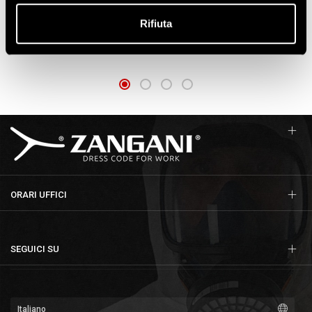
GUANTI NAPPA DORSO SKY
GUANTI N.B.R. DORSO
BORDATI
AERATO CON POLSINO
Rifiuta
ART. 30250
ART. 34100
ORARI UFFICI
SEGUICI SU