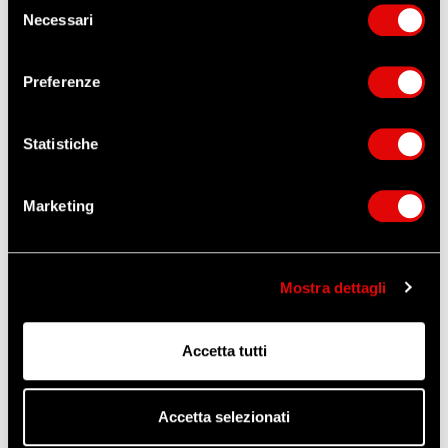
Necessari
del
consenso
ORDINA QUESTO ARTICOLO
Preferenze
ZANGANI
Altri prodotti che potrebbero
Statistiche
interessarti
Marketing
NOVITÀ
Mostra dettagli
Accetta tutti
Accetta selezionati