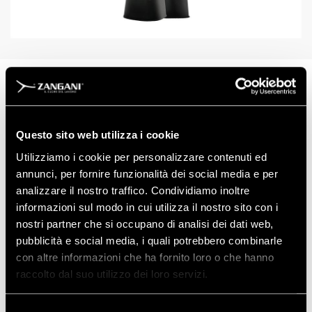
ART: 87-108
Questo sito web utilizza i cookie
TAGLIE
7,5 - 8,5 - 9,5 - 10,5
Utilizziamo i cookie per personalizzare contenuti ed
annunci, per fornire funzionalità dei social media e per
analizzare il nostro traffico. Condividiamo inoltre
informazioni sul modo in cui utilizza il nostro sito con i
nostri partner che si occupano di analisi dei dati web,
pubblicità e social media, i quali potrebbero combinarle
Scarica la Scheda Tecnica
con altre informazioni che ha fornito loro o che hanno
raccolto dal suo utilizzo dei loro servizi.
Selezione