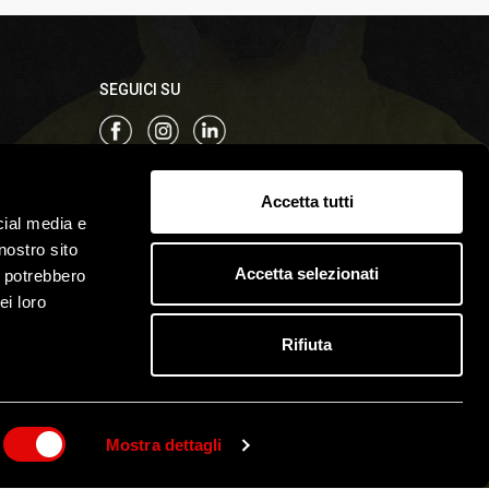
SEGUICI SU
Sistema di qualità certificato ISO 9001
Accetta tutti
cial media e
nostro sito
Accetta selezionati
i potrebbero
ei loro
Rifiuta
 Cookies
© 2022 Antifortunistica Zangani SRL
matica
Capitale sociale: €200.000,00 I.V. / REA 237770
Mostra dettagli