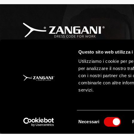
Via del Progresso, 34/36
Questo sito web utilizza i
Castelgomberto (Vi) - Italia
Utilizziamo i cookie per pe
+39 0445 490042
per analizzare il nostro tra
con i nostri partner che si
info@zanganisrl.it
combinarle con altre inform
PEC: zanganisrl@pec.it
servizi.
Selezione
Necessari
del
Tutti i contenuti presenti in questo sito sono di proprietà di ANTIFOR
riproduzione o diffusione di questi contenuti senza autorizzazione è
consenso