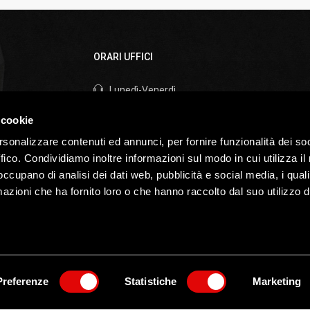
ORARI UFFICI
Lunedì-Venerdì
Mattina 8.30 / 13.00
 cookie
Pomeriggio 13.30 / 17.30
rsonalizzare contenuti ed annunci, per fornire funzionalità dei so
Sabato
ffico. Condividiamo inoltre informazioni sul modo in cui utilizza il 
I nostri uffici sono chiusi il sabato e la domenica
 occupano di analisi dei dati web, pubblicità e social media, i qual
azioni che ha fornito loro o che hanno raccolto dal suo utilizzo d
P.IVA 02527290247
Privacy &
Website by
ecsoluzioni
/
fastinfor
Preferenze
Statistiche
Marketing
TUNISTICA ZANGANI SRL, ogni tentativo di
 VIETATO e sarà perseguibile legalmente